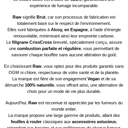
expérience de fumage incomparable.
Raw
signifie
Brut
, car son processus de fabrication est
totalement basé sur le respect de l’environnement.
Elles sont fabriquées à
Alcoy, en Espagne
, à l’aide d’énergie
renouvelable, minimisant ainsi leur empreinte carbone.
Le
filigrane CrissCross
breveté, spécialement conçu, assure
une
combustion parfaite et régulière
, vous permettant de
savourer chaque bouffée sans aucune altération du goût.
En choisissant
Raw
, vous optez pour des produits garantis sans
OGM ni chlore, respectueux de votre santé et de la planète.
La marque est fière de son engagement
Vegan
et de sa
démarche
100% naturelle
, vous offrant ainsi, une alternative de
choix pour un mode de vie plus durable.
Aujourd’hui,
Raw
est reconnue et appréciée par les fumeurs du
monde entier.
La marque propose une large gamme de produits, allant des
feuilles à rouler
classiques aux
accessoires astucieux
,
répondant aux besoins et aux préférences de chaque fumeur.