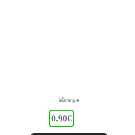
0,90
€