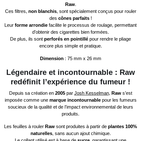
Raw
.
Ces filtres,
non blanchis
, sont spécialement conçus pour rouler
des
cônes parfaits
!
Leur
forme arrondie
facilite le processus de roulage, permettant
d’obtenir des cigarettes bien formées.
De plus, ils sont
perforés en pointillé
pour rendre le pliage
encore plus simple et pratique.
Dimension
: 75 mm x 26 mm
Légendaire et incontournable : Raw
redéfinit l’expérience du fumeur !
Depuis sa création en
2005
par
Josh Kesselman
,
Raw
s’est
imposée comme une
marque incontournable
pour les fumeurs
soucieux de la qualité et de l’impact environnemental de leurs
produits.
Les feuilles à rouler
Raw
sont produites à partir de
plantes 100%
naturelles
, sans aucun ajout chimique.
Le collant utilisé est à base de
sucre
, garantissant une