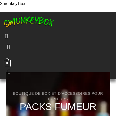
SmonkeyBox
Menu
0
Menu
BOUTIQUE DE BOX ET D’ACCESSOIRES POUR
FUMEURS
PACKS FUMEUR