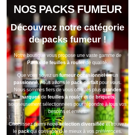
NOS PACKS FUMEUR
Découvrez notre catégorie
de packs fumeur !
Notre boutique vous propose une vaste gamme de
Packs de feuilles à rouler
de qualité.
Que vous soyez un
fumeur occasionnel
ou un
passionné
, nous avons le
pack parfait
pour vous.
Nous sommes fiers de vous offrir les plus
grandes
marques
de
feuilles à rouler
et de
briquets
,
soigneusement sélectionnées pour répondre à tous vos
besoins et envies.
Choisissez parmi notre
sélection diversifiée
et trouvez
le
pack
qui correspond le mieux à vos préférences.