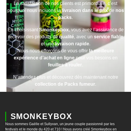
La satisfaction de nos clients est primordiale, c’est
pourquoi nous incluons la
livraison dans le prix
de
nos
packs
.
En choisissant
Smonkeybox
, vous avez l’assurance de
recevoir des produits de
qualité
, avec un
service fiable
et une
livraison rapide
.
Nous nous efforçons de vous offrir
la meilleure
expérience d’achat en ligne
pour vos besoins en
feuilles à rouler
.
N’attendez plus et découvrez dès maintenant notre
collection de Packs fumeur
.
SMONKEYBOX
Nous sommes Gaëlle et Sullyvan, un jeune couple passionné par les
festivals et le monde du 420 et 710 ! Nous avons créé Smonkeybox en