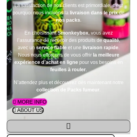
La satisfaction de nos clients est primordiale, c’est
pourquoi nous incluons la
livraison dans le prix
de
nos packs
.
En choisissant
Smonkeybox
, vous avez
l’assurance de recevoir des produits de
qualité
,
avec un
service fiable
et une
livraison rapide
.
Nous nous efforçons de vous offrir
la meilleure
expérience d’achat en ligne
pour vos besoins en
feuilles à rouler
.
N’attendez plus et découvrez dès maintenant notre
collection de Packs fumeur
.
MORE INFO
ABOUT US