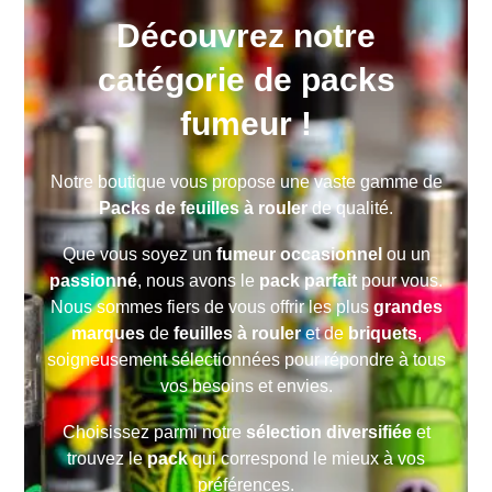
Découvrez notre
catégorie de packs
fumeur !
Notre boutique vous propose une vaste gamme de
Packs de feuilles à rouler
de qualité.
Que vous soyez un
fumeur occasionnel
ou un
passionné
, nous avons le
pack parfait
pour vous.
Nous sommes fiers de vous offrir les plus
grandes
marques
de
feuilles à rouler
et de
briquets
,
soigneusement sélectionnées pour répondre à tous
vos besoins et envies.
Choisissez parmi notre
sélection diversifiée
et
trouvez le
pack
qui correspond le mieux à vos
préférences.