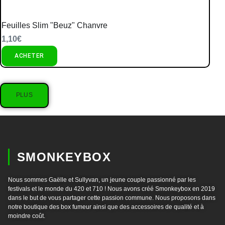
Feuilles Slim "Beuz" Chanvre
1,10
€
ACHETER
PLUS
SMONKEYBOX
Nous sommes Gaëlle et Sullyvan, un jeune couple passionné par les
festivals et le monde du 420 et 710 ! Nous avons créé Smonkeybox en 2019
dans le but de vous partager cette passion commune. Nous proposons dans
notre boutique des box fumeur ainsi que des accessoires de qualité et à
moindre coût.