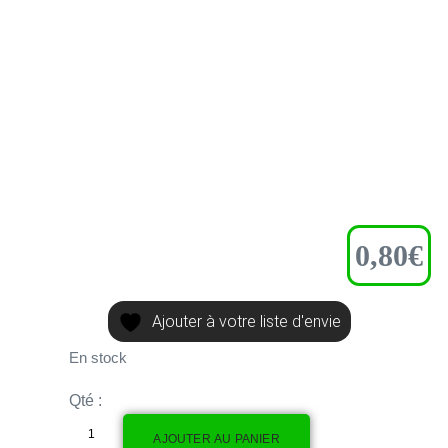
0,80
€
Ajouter à votre liste d'envie
En stock
Qté :
AJOUTER AU PANIER