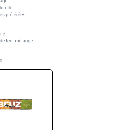
age.
urelle
.
bes préférées.
le.
 de leur mélange.
e.