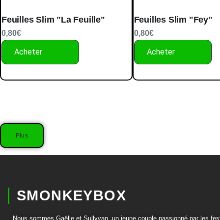
Feuilles Slim "La Feuille"
Feuilles Slim "Fey"
0,80
€
0,80
€
Acheter
Acheter
Plus
SMONKEYBOX
Nous sommes Gaëlle et Sullyvan, un jeune couple passionné par les fes