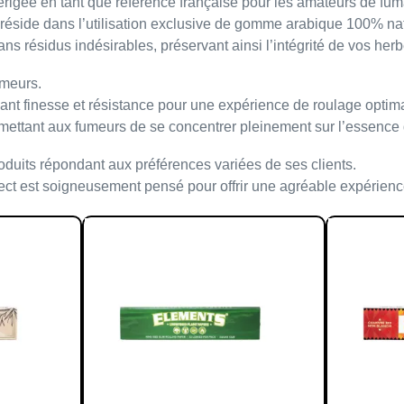
érigée en tant que référence
française
pour les amateurs de fum
réside dans l’utilisation exclusive de
gomme arabique 100% nat
ns résidus indésirables, préservant ainsi l’intégrité de vos her
umeurs.
liant
finesse
et
résistance
pour une expérience de roulage optima
ermettant aux fumeurs de se concentrer pleinement sur l’essence
duits répondant aux préférences variées de ses clients.
ect est soigneusement pensé pour offrir une agréable expérienc