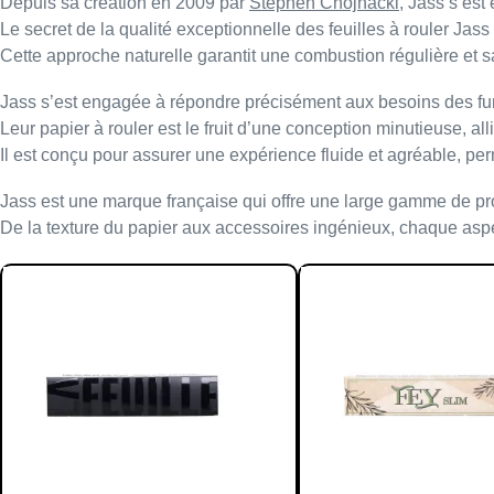
Depuis sa création en
2009
par
Stephen Chojnacki
,
Jass
s’est 
Le secret de la qualité exceptionnelle des feuilles à rouler
Jass
Cette approche naturelle garantit une combustion régulière et sa
Jass
s’est engagée à répondre précisément aux besoins des f
Leur
papier à rouler
est le fruit d’une
conception minutieuse
, al
Il est conçu pour assurer une expérience fluide et agréable, p
Jass
est une marque
française
qui offre une large gamme de pro
De la
texture du papier
aux
accessoires ingénieux
, chaque asp