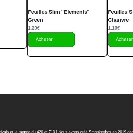
Feuilles Slim "Elements"
Feuilles 
Green
Chanvre
1,20
€
1,10
€
Acheter
Acheter
tivals et le monde du 420 et 710 ! Nous avons créé Smonkeybox en 2019 dans