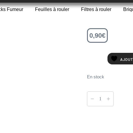
cks Fumeur
Feuilles à rouler
Filtres à rouler
Briq
0,90
€
AJOUT
En stock