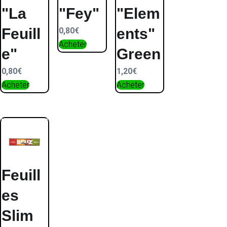
"La
"Fey"
"Elem
Feuill
ents"
0,80
€
Acheter
e"
Green
0,80
€
1,20
€
Acheter
Acheter
Feuill
es
Slim