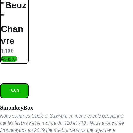
"Beuz
"
Chan
vre
1,10
€
Acheter
PLUS
SmonkeyBox
Nous sommes Gaëlle et Sullyvan, un jeune couple passionné
par les festivals et le monde du 420 et 710 ! Nous avons créé
Smonkeybox en 2019 dans le but de vous partager cette