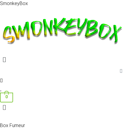
SmonkeyBox
Menu
0
Menu
Box Fumeur