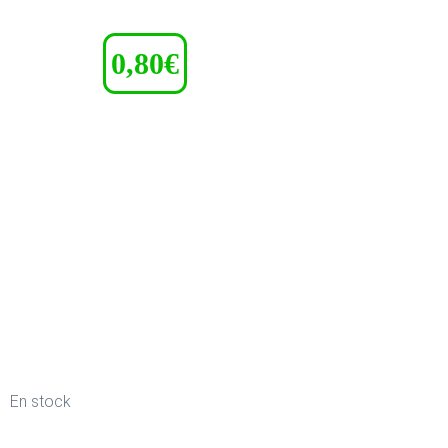
0,80
€
AJOUTER À VOTRE LISTE D'ENVIE
En stock