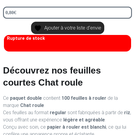
0,80
€
Ajouter à votre liste d'envie
Rupture de stock
Découvrez nos feuilles
courtes Chat roule
Ce
paquet double
contient
100 feuilles à rouler
de la
marque
Chat roule
.
Ces feuilles au format
regular
sont fabriquées à partir de
riz
,
vous offrant une expérience
légère et agréable
.
Conçu avec soin, ce
papier à rouler est blanchi
, ce qui lui
confère une apparence propre et éclatante.