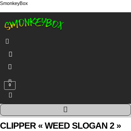
SmonkeyBox
Menu
0
Menu
CLIPPER « WEED SLOGAN 2 »