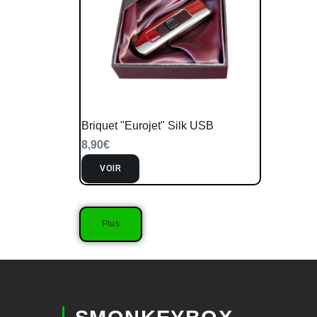
Briquet "Eurojet" Silk USB
8,90
€
VOIR
Plus