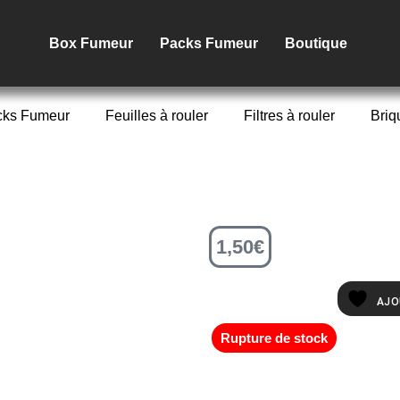
Box Fumeur
Packs Fumeur
Boutique
cks Fumeur
Feuilles à rouler
Filtres à rouler
Briq
1,50
€
AJO
Rupture de stock