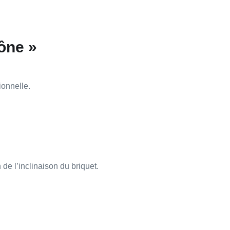
ône »
ionnelle
.
de l’inclinaison du briquet.