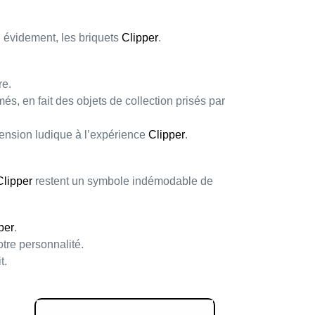
n évidement, les briquets
Clipper
.
re.
mmés
, en fait des
objets de collection
prisés par
mension ludique à l’expérience
Clipper
.
Clipper
restent un symbole
indémodable
de
per
.
tre personnalité.
t.