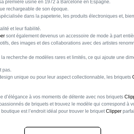
 sa première usine en
1972
à Barcelone en Espagne.
que rechargeable
de son époque.
spécialisée dans la papeterie, les produits électroniques et, bie
alité
et leur
fiabilité
.
per
sont également devenus un accessoire de mode à part entiè
tifs, des images et des collaborations avec des
artistes reno
s la recherche de modèles
rares et limités
, ce qui ajoute une di
 pas.
 design unique ou pour leur aspect
collectionnable
, les briquets
he d’élégance à vos moments de détente avec nos briquets
Clip
passionnés
de briquets et trouvez le modèle qui correspond à vo
outique est l’endroit idéal pour trouver le briquet
Clipper
parfai