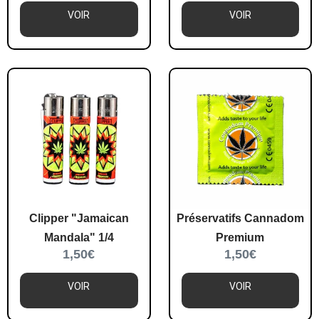
VOIR
VOIR
Clipper "Jamaican
Préservatifs Cannadom
Mandala" 1/4
Premium
1,50
€
1,50
€
VOIR
VOIR