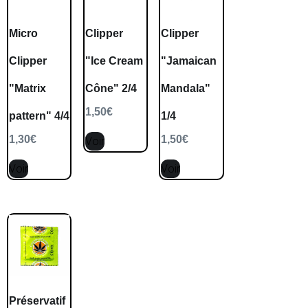
Micro
Clipper
Clipper
Clipper
"Ice Cream
"Jamaican
"Matrix
Cône" 2/4
Mandala"
1,50
€
pattern" 4/4
1/4
1,30
€
1,50
€
Voir
Voir
Voir
Préservatif