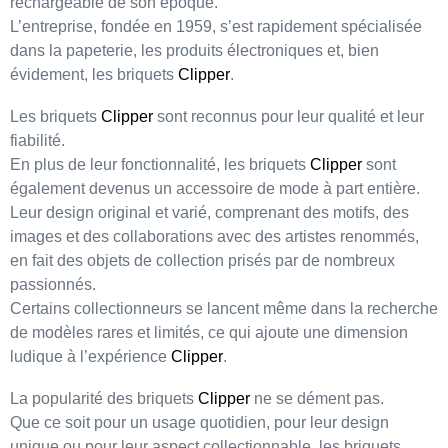
rechargeable
de son époque.
L’entreprise, fondée en
1959
, s’est rapidement spécialisée
dans la papeterie, les produits électroniques et, bien
évidement, les briquets
Clipper
.
Les briquets
Clipper
sont reconnus pour leur
qualité
et leur
fiabilité
.
En plus de leur fonctionnalité, les briquets
Clipper
sont
également devenus un accessoire de mode à part entière.
Leur
design original
et
varié
, comprenant des motifs, des
images et des collaborations avec des
artistes renommés
,
en fait des
objets de collection
prisés par de nombreux
passionnés.
Certains collectionneurs se lancent même dans la recherche
de modèles
rares et limités
, ce qui ajoute une dimension
ludique à l’expérience
Clipper
.
La popularité des briquets
Clipper
ne se dément pas.
Que ce soit pour un usage quotidien, pour leur design
unique ou pour leur aspect
collectionnable
, les briquets