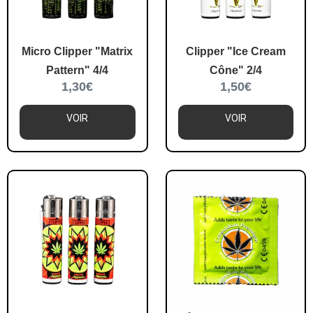
Micro Clipper "Matrix
Clipper "Ice Cream
Pattern" 4/4
Cône" 2/4
1,30
€
1,50
€
VOIR
VOIR