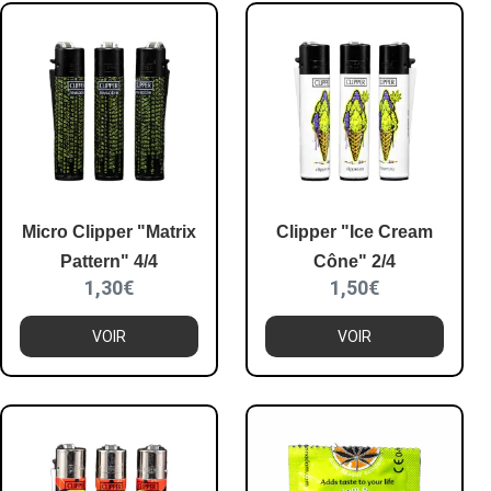
Micro Clipper "Matrix
Clipper "Ice Cream
Pattern" 4/4
Cône" 2/4
1,30
€
1,50
€
VOIR
VOIR