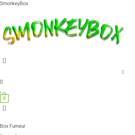
SmonkeyBox
Menu
0
Menu
Box Fumeur