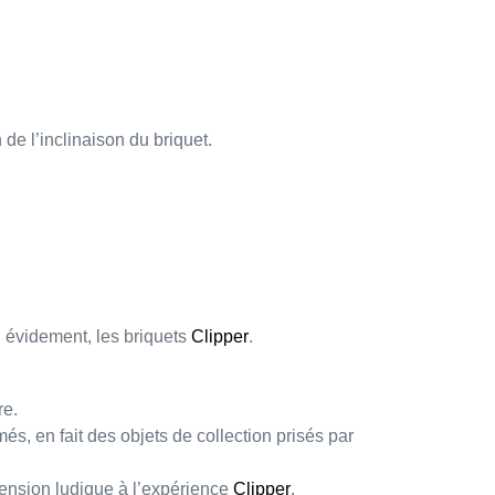
de l’inclinaison du briquet.
n évidement, les briquets
Clipper
.
re.
mmés
, en fait des
objets de collection
prisés par
mension ludique à l’expérience
Clipper
.