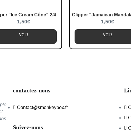
pper "Ice Cream Cône" 2/4
Clipper "Jamaican Mandala
1,50
€
1,50
€
VOIR
VOIR
contactez-nous
Li
ple
Contact@smonkeybox.fr
C
et
C
ans
.
Suivez-nous
C