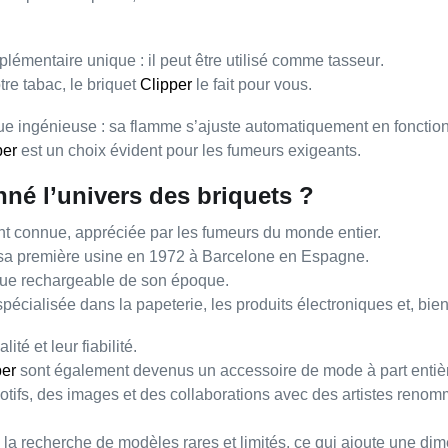
lémentaire unique : il peut être utilisé comme
tasseur
.
re tabac, le briquet
Clipper
le fait pour vous.
que ingénieuse
: sa flamme s’ajuste automatiquement en fonction 
per
est un choix évident pour les fumeurs exigeants.
né l’univers des briquets ?
nt connue
, appréciée par les fumeurs du monde entier.
 sa première usine en
1972
à Barcelone en Espagne.
que rechargeable
de son époque.
spécialisée dans la papeterie, les produits électroniques et, bie
alité
et leur
fiabilité
.
per
sont également devenus un accessoire de mode à part entiè
tifs, des images et des collaborations avec des
artistes reno
s la recherche de modèles
rares et limités
, ce qui ajoute une di