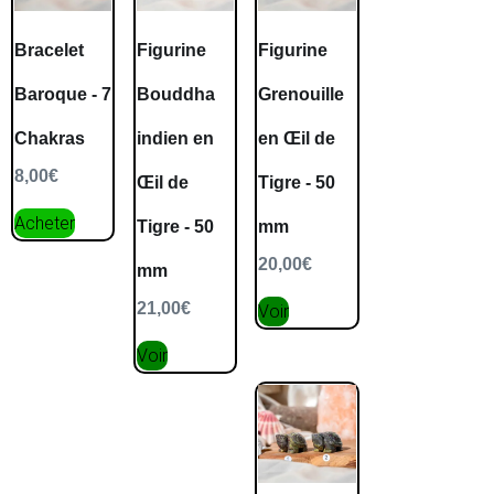
Bracelet
Figurine
Figurine
Baroque - 7
Bouddha
Grenouille
Chakras
indien en
en Œil de
8,00
€
Œil de
Tigre - 50
Acheter
Tigre - 50
mm
20,00
€
mm
21,00
€
Voir
Voir