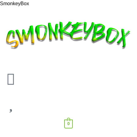
SmonkeyBox
0