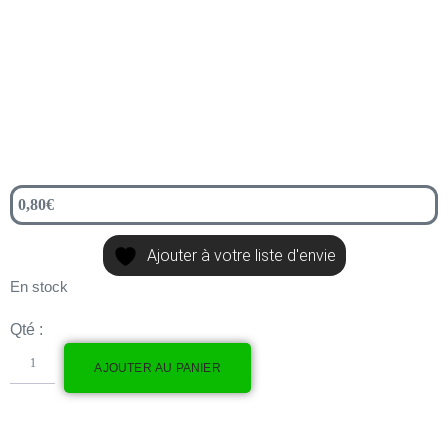
0,80
€
Ajouter à votre liste d'envie
En stock
Qté :
AJOUTER AU PANIER