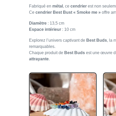
Fabriqué en
métal
, ce
cendrier
est non seule
Ce
cendrier Best Bust « Smoke me »
offre am
Diamètre
: 13,5 cm
Espace intérieur
: 10 cm
Explorez l’univers captivant de
Best Buds
, la
remarquables.
Chaque produit de
Best Buds
est une œuvre d’a
attrayante
.