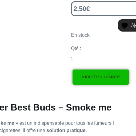
2,50
€
Aj
En stock
Qté :
AJOUTER AU PANIER
ier Best Buds – Smoke me
ke me »
est un indispensable pour tous les fumeurs !
igarettes, il offre une
solution pratique
.